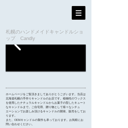
札幌のハンドメイドキャンドルショ
ップ Candly
ホームページをご覧頂きましてありがとうございます。当店は
北海道札幌の手作りキャンドルのお店です。植物性のワックス
を使用したナチュラルキャンドルからお菓子の型したキュート
なキャンドルまで。ご自宅用、贈り物として様々な
シチュ
エーションでお楽しみ頂けるキャンドルの開発、販売をしてお
ります。
​また、OEMキャンドルの製作も承っております。お気軽にお
問い合わせください。