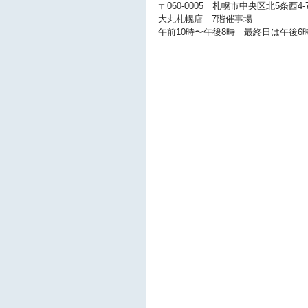
〒060-0005　札幌市中央区北5条西4-
大丸札幌店　7階催事場
午前10時〜午後8時　最終日は午後6