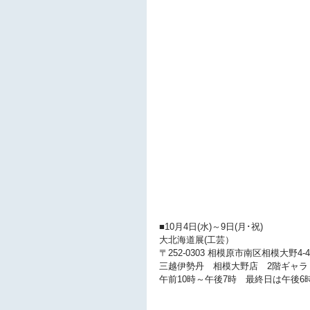
■10月4日(水)～9日(月･祝)
大北海道展(工芸）
〒252-0303 相模原市南区相模大野4-4
三越伊勢丹　相模大野店　2階ギャラ
午前10時～午後7時　最終日は午後6