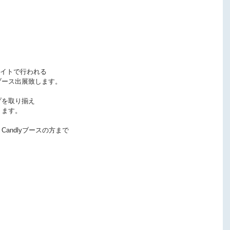
サイトで行われる
にブース出展致します。
プを取り揃え
ります。
andlyブースの方まで