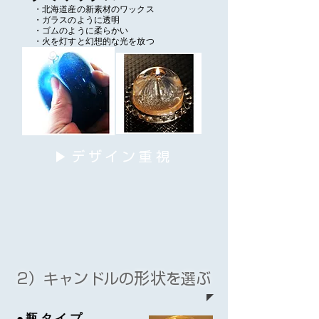
・北海道産の新素材のワックス
・ガラスのように透明
・ゴムのように柔らかい
​・火を灯すと幻想的な光を放つ
▶デザイン重視
形状
2）キャンドルの
を選ぶ
●瓶タイプ