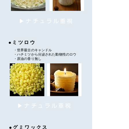
▶ナチュラル重視
●ミツロウ
・世界最古のキャンドル
​・ハチミツから分泌された動物性のロウ
​・原油の香り無し
▶ナチュラル重視
●グミワックス