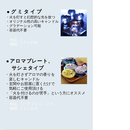
●グミタイプ
・火を灯すと幻想的な光を放つ
・オリジナル性の高いキャンドル
​・グラデーション可能
・容器代不要
対応
グミのみ
種類
●
アロマプレート、
サシェタイプ
・火を灯さずアロマの香りを
楽しむキャンドル
・玄関やお部屋に置くだけで
気軽にご使用頂ける
・「火を付けるのが苦手」
という方にオススメ
・容器代不要
パラフィン、ソイ
対応
種類
​ミツロウ