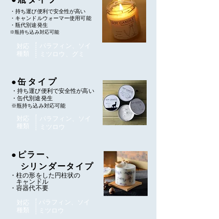
・持ち運び便利で安全性が高い
​・キャンドルウォーマー使用可能
・瓶代別途発生
※瓶持ち込み対応可能
パラフィン、ソイ
対応
種類
​ミツロウ、グミ
●缶タイプ
・持ち運び便利で安全性が高い
・缶代別途発生
※瓶持ち込み対応可能
対応
パラフィン、ソイ
種類
​ミツロウ
●
ピラー、
​ シリンダータイプ
・柱の形をした円柱状の
キャンドル
・容器代不要
パラフィン、ソイ
対応
種類
​ミツロウ